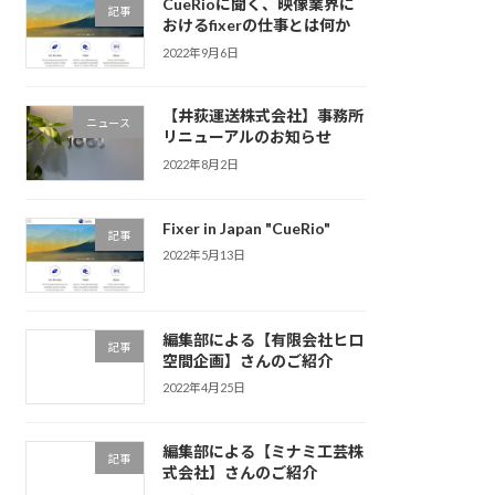
CueRioに聞く、映像業界に
記事
おけるfixerの仕事とは何か
2022年9月6日
【井荻運送株式会社】事務所
ニュース
リニューアルのお知らせ
2022年8月2日
Fixer in Japan "CueRio"
記事
2022年5月13日
編集部による【有限会社ヒロ
記事
空間企画】さんのご紹介
2022年4月25日
編集部による【ミナミ工芸株
記事
式会社】さんのご紹介