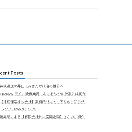
cent Posts
井荻運送の井口えみさんが政治の世界へ
CueRioに聞く、映像業界におけるfixerの仕事とは何か
【井荻運送株式会社】事務所リニューアルのお知らせ
Fixer in Japan "CueRio"
編集部による【有限会社ヒロ空間企画】さんのご紹介