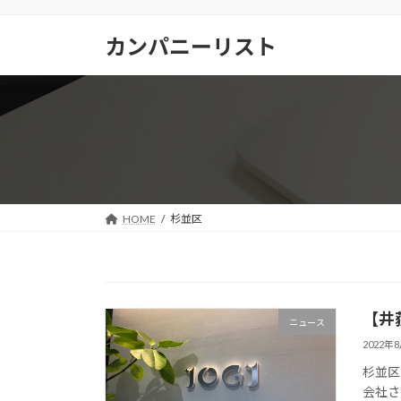
コ
ナ
ン
ビ
カンパニーリスト
テ
ゲ
ン
ー
ツ
シ
へ
ョ
ス
ン
キ
に
ッ
移
プ
動
HOME
杉並区
【井
ニュース
2022年
杉並区
会社さ