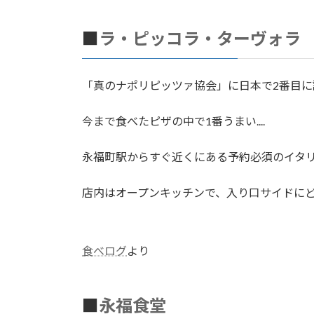
■
ラ・ピッコラ・ターヴォラ
「真のナポリピッツァ協会」に日本で2番目に
今まで食べたピザの中で1番うまい....
永福町駅からすぐ近くにある予約必須のイタ
店内はオープンキッチンで、入り口サイドに
食べログ
より
■
永福食堂