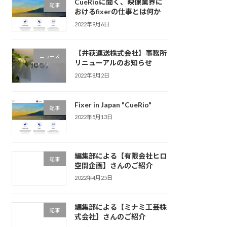
CueRioに聞く、映像業界に
記事
おけるfixerの仕事とは何か
2022年9月6日
【井荻運送株式会社】事務所
ニュース
リニューアルのお知らせ
2022年8月2日
Fixer in Japan "CueRio"
記事
2022年5月13日
編集部による【有限会社ヒロ
記事
空間企画】さんのご紹介
2022年4月25日
編集部による【ミナミ工芸株
記事
式会社】さんのご紹介