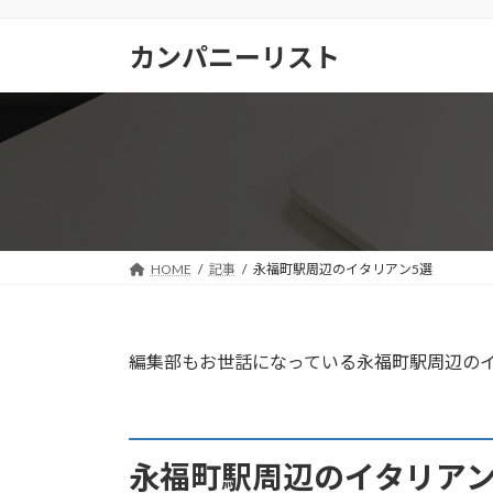
コ
ナ
ン
ビ
カンパニーリスト
テ
ゲ
ン
ー
ツ
シ
へ
ョ
ス
ン
キ
に
ッ
移
プ
動
HOME
記事
永福町駅周辺のイタリアン5選
編集部もお世話になっている永福町駅周辺の
永福町駅周辺のイタリアン