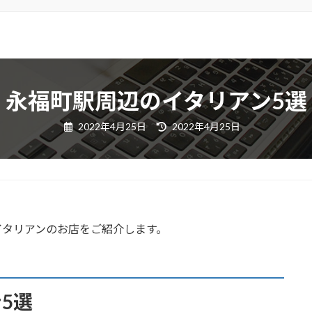
永福町駅周辺のイタリアン5選
最
2022年4月25日
2022年4月25日
終
更
新
日
時
:
イタリアンのお店をご紹介します。
5選