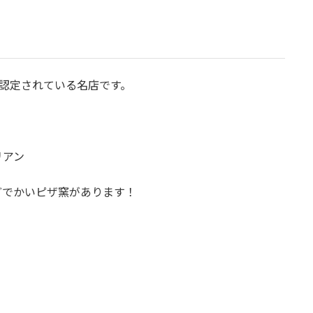
認定されている名店です。
リアン
どでかいピザ窯があります！